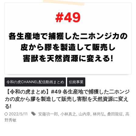
令和の虎CHANNEL配信動画まとめ
伝統事業
【令和の虎まとめ】#49 各生産地で捕獲した二ホンジ
カの皮から膠を製造して販売し害獣を天然資源に変え
る!
2022/5/11
安藤功一郎
,
小林真之
,
山内章
,
林尚弘
,
桑田龍征
,
高
野秀敏