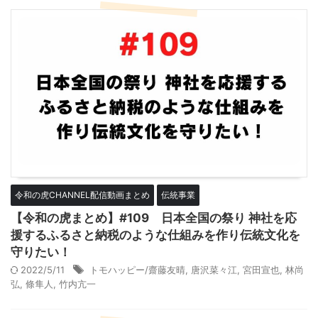
令和の虎CHANNEL配信動画まとめ
伝統事業
【令和の虎まとめ】#109 日本全国の祭り 神社を応
援するふるさと納税のような仕組みを作り伝統文化を
守りたい！
2022/5/11
トモハッピー/齋藤友晴
,
唐沢菜々江
,
宮田宣也
,
林尚
弘
,
條隼人
,
竹内亢一