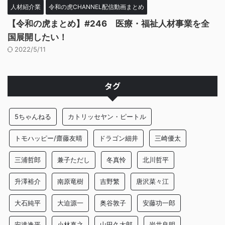
人材紹介業
令和の虎CHANNEL配信動画まとめ
【令和の虎まとめ】#246 医療・福祉人材事業を全
国展開したい！
2022/5/11
タグ
5ちゃんねる
カトリッセヤン・ピートル
トモハッピー/齋藤友晴
ドラゴン細井
三崎優太
三浦哲郎
兼子ただし
冬真怜
北川哲平
升澤裕介
南原竜樹
吉野繁
唐沢菜々江
大石純平
大迫源一
奥谷敦子
安藤功一郎
安達逸平
小林真之
山田久太郎
岩井良明