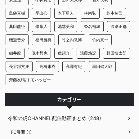
島袋直樹
平出心
木下勇人
林尚弘
株本祐己
桑田龍征
條隼人
池端美和
沓名裕城
渡邊正都
磯遊晋介
福田雅典
竹之内教博
竹内亢一
細井龍
茂木哲也
虎紹介
遠藤悠記
野田慎太郎
長谷部文康
高橋未樹
高澤有紀
黒田健太郎
齋藤友晴/トモハッピー
カテゴリー
令和の虎CHANNEL配信動画まとめ (248)
FC展開 (1)