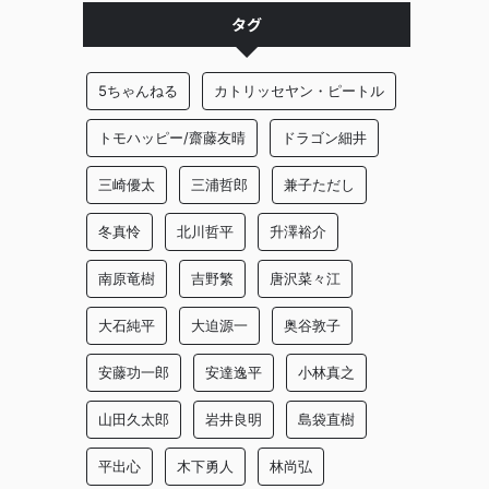
タグ
5ちゃんねる
カトリッセヤン・ピートル
トモハッピー/齋藤友晴
ドラゴン細井
三崎優太
三浦哲郎
兼子ただし
冬真怜
北川哲平
升澤裕介
南原竜樹
吉野繁
唐沢菜々江
大石純平
大迫源一
奥谷敦子
安藤功一郎
安達逸平
小林真之
山田久太郎
岩井良明
島袋直樹
平出心
木下勇人
林尚弘