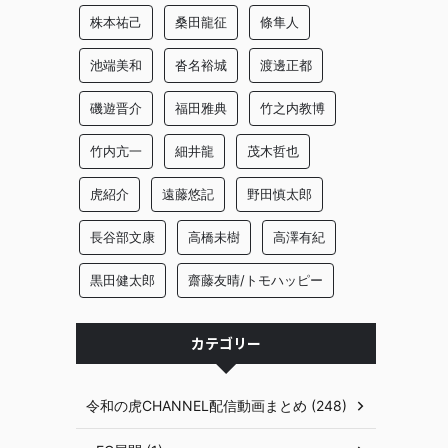
株本祐己
桑田龍征
條隼人
池端美和
沓名裕城
渡邊正都
磯遊晋介
福田雅典
竹之内教博
竹内亢一
細井龍
茂木哲也
虎紹介
遠藤悠記
野田慎太郎
長谷部文康
高橋未樹
高澤有紀
黒田健太郎
齋藤友晴/トモハッピー
カテゴリー
令和の虎CHANNEL配信動画まとめ (248)