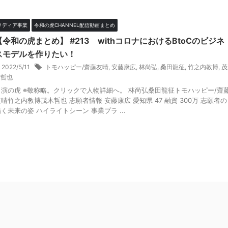
メディア事業
令和の虎CHANNEL配信動画まとめ
【令和の虎まとめ】 #213 withコロナにおけるBtoCのビジネ
スモデルを作りたい！
2022/5/11
トモハッピー/齋藤友晴
,
安藤康広
,
林尚弘
,
桑田龍征
,
竹之内教博
,
茂
木哲也
出演の虎 ※敬称略。クリックで人物詳細へ。 林尚弘桑田龍征トモハッピー/齋
晴竹之内教博茂木哲也 志願者情報 安藤康広 愛知県 47 融資 300万 志願者の
く未来の姿 ハイライトシーン 事業プラ ...