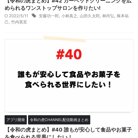
【令和の虎まとめ】#42 カーペットクリーニングを広
められるワンストップサロンを作りたい!
2022/5/11
安藤功一郎
,
小林真之
,
山田久太郎
,
林尚弘
,
株本祐
己
,
竹内英至
アプリ開発
令和の虎CHANNEL配信動画まとめ
【令和の虎まとめ】#40 誰もが安心して食品やお菓子
を食べられる世界にしたい！