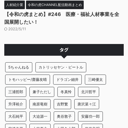
人材紹介業
令和の虎CHANNEL配信動画まとめ
【令和の虎まとめ】#246 医療・福祉人材事業を全
国展開したい！
2022/5/11
タグ
5ちゃんねる
カトリッセヤン・ピートル
トモハッピー/齋藤友晴
ドラゴン細井
三崎優太
三浦哲郎
兼子ただし
冬真怜
北川哲平
升澤裕介
南原竜樹
吉野繁
唐沢菜々江
大石純平
大迫源一
奥谷敦子
安藤功一郎