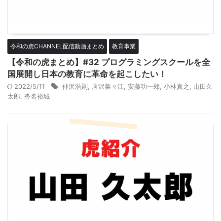
令和の虎CHANNEL配信動画まとめ
教育事業
【令和の虎まとめ】#32 プログラミングスクールを全
国展開し日本の教育に革命を起こしたい！
2022/5/11
仲沢浩則
,
唐沢菜々江
,
安藤功一郎
,
小林真之
,
山田久
太郎
,
沓名裕城