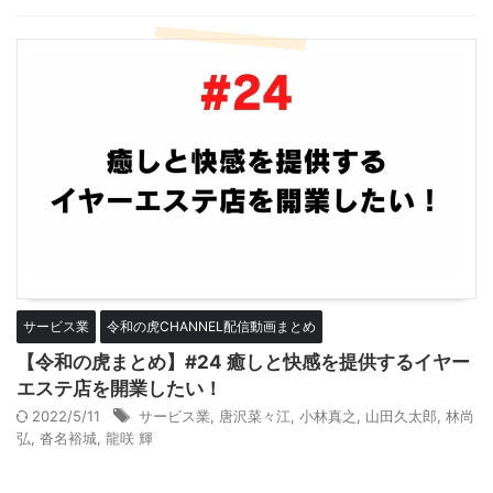
サービス業
令和の虎CHANNEL配信動画まとめ
【令和の虎まとめ】#24 癒しと快感を提供するイヤー
エステ店を開業したい！
2022/5/11
サービス業
,
唐沢菜々江
,
小林真之
,
山田久太郎
,
林尚
弘
,
沓名裕城
,
龍咲 輝