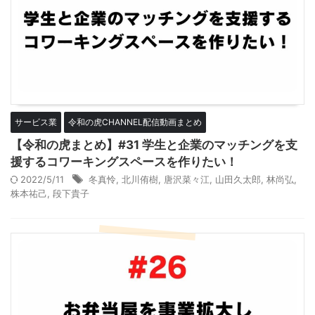
サービス業
令和の虎CHANNEL配信動画まとめ
【令和の虎まとめ】#31 学生と企業のマッチングを支
援するコワーキングスペースを作りたい！
2022/5/11
冬真怜
,
北川侑樹
,
唐沢菜々江
,
山田久太郎
,
林尚弘
,
株本祐己
,
段下貴子