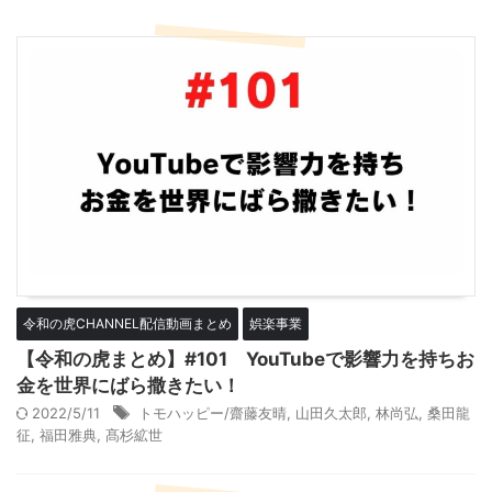
令和の虎CHANNEL配信動画まとめ
娯楽事業
【令和の虎まとめ】#101 YouTubeで影響力を持ちお
金を世界にばら撒きたい！
2022/5/11
トモハッピー/齋藤友晴
,
山田久太郎
,
林尚弘
,
桑田龍
征
,
福田雅典
,
髙杉絋世