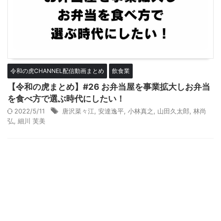
令和の虎CHANNEL配信動画まとめ
飲食業
【令和の虎まとめ】#26 お弁当屋を事業拡大しお弁当
を食べ方で選ぶ時代にしたい！
2022/5/11
唐沢菜々江
,
安達逸平
,
小林真之
,
山田久太郎
,
林尚
弘
,
細川 芙美