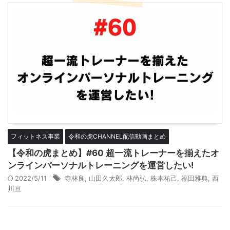
フィットネス事業
令和の虎CHANNEL配信動画まとめ
【令和の虎まとめ】#60 超一流トレーナーを揃えたオ
ンラインパーソナルトレーニングを運営したい!
2022/5/11
寺林良
,
山田久太郎
,
林尚弘
,
株本祐己
,
福田雅典
,
西
川亘