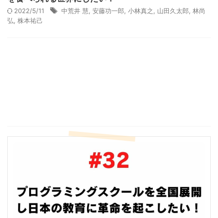
2022/5/11
中荒井 慧
,
安藤功一郎
,
小林真之
,
山田久太郎
,
林尚
弘
,
株本祐己