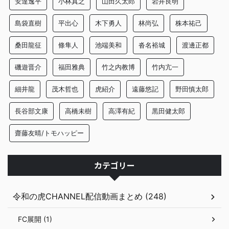
安達逸平
小林真之
山田久太郎
岩井良明
島袋直樹
平出心
木下勇人
林尚弘
株本祐己
桑田龍征
條隼人
池端美和
沓名裕城
渡邊正都
磯遊晋介
福田雅典
竹之内教博
竹内亢一
細井龍
茂木哲也
虎紹介
遠藤悠記
野田慎太郎
長谷部文康
高橋未樹
高澤有紀
黒田健太郎
齋藤友晴/トモハッピー
カテゴリー
令和の虎CHANNEL配信動画まとめ (248)
FC展開 (1)