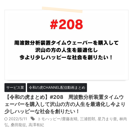
サービス業
令和の虎CHANNEL配信動画まとめ
【令和の虎まとめ】#208 周波数分析装置タイムウ
ェーバーを購入して沢山の方の人生を最適化し今より
少しハッピーな社会を創りたい！
2022/5/11
トモハッピー/齋藤友晴
,
三浦哲郎
,
星乃まり亜
,
林尚
弘
,
桑田龍征
,
高澤有紀