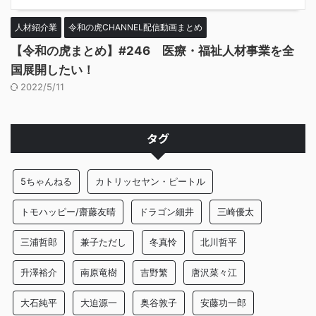
人材紹介業
令和の虎CHANNEL配信動画まとめ
【令和の虎まとめ】#246 医療・福祉人材事業を全
国展開したい！
2022/5/11
タグ
5ちゃんねる
カトリッセヤン・ピートル
トモハッピー/齋藤友晴
ドラゴン細井
三崎優太
三浦哲郎
兼子ただし
冬真怜
北川哲平
升澤裕介
南原竜樹
吉野繁
唐沢菜々江
大石純平
大迫源一
奥谷敦子
安藤功一郎