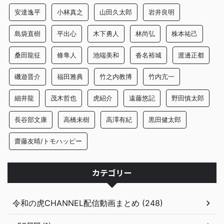
安達逸平
小林真之
山田久太郎
岩井良明
島袋直樹
平出心
木下勇人
林尚弘
株本祐己
桑田龍征
條隼人
池端美和
沓名裕城
渡邊正都
磯遊晋介
福田雅典
竹之内教博
竹内亢一
細井龍
茂木哲也
虎紹介
遠藤悠記
野田慎太郎
長谷部文康
高橋未樹
高澤有紀
黒田健太郎
齋藤友晴/トモハッピー
カテゴリー
令和の虎CHANNEL配信動画まとめ (248)