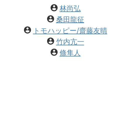
林尚弘
桑田龍征
トモハッピー/齋藤友晴
竹内亢一
條隼人