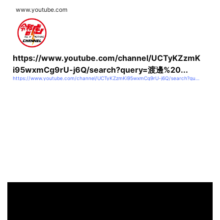
www.youtube.com
https://www.youtube.com/channel/UCTyKZzmK
i95wxmCg9rU-j6Q/search?query=渡邊%20...
https://www.youtube.com/channel/UCTyKZzmKi95wxmCg9rU-j6Q/search?query=渡邊%20正都