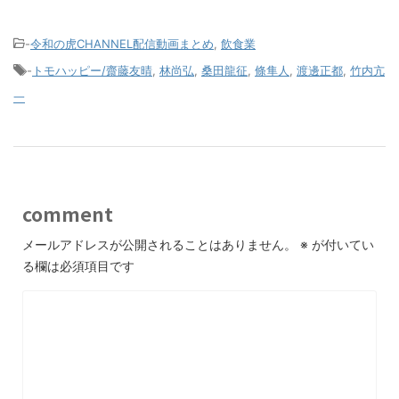
-
令和の虎CHANNEL配信動画まとめ
,
飲食業
-
トモハッピー/齋藤友晴
,
林尚弘
,
桑田龍征
,
條隼人
,
渡邊正都
,
竹内亢
一
comment
メールアドレスが公開されることはありません。
※
が付いてい
る欄は必須項目です