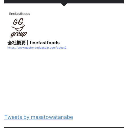
finefastfoods
会社概要 | finefastfoods
https://www.gastonandgaspar.com/about2
Tweets by masatowatanabe