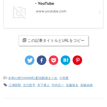
- YouTube
www.youtube.com
この記事タイトルとURLをコピー
-
令和の虎CHANNEL配信動画まとめ
,
小売業
-
三浦哲郎
,
北川哲平
,
木下勇人
,
竹内亢一
,
近藤裕太
,
高橋未樹