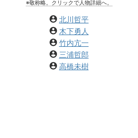
※敬称略。クリックで人物詳細へ。
北川哲平
木下勇人
竹内亢一
三浦哲郎
高橋未樹