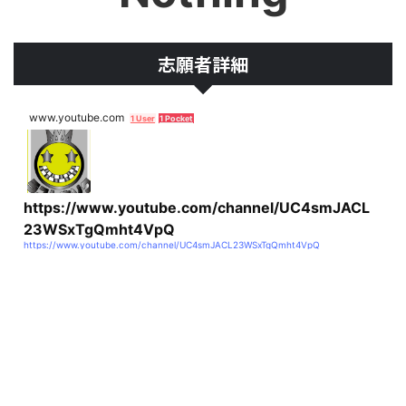
志願者詳細
www.youtube.com
1 User
1 Pocket
https://www.youtube.com/channel/UC4smJACL
23WSxTgQmht4VpQ
https://www.youtube.com/channel/UC4smJACL23WSxTgQmht4VpQ