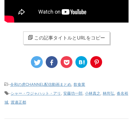
この記事タイトルとURLをコピー
-
令和の虎CHANNEL配信動画まとめ
,
飲食業
-
シャー・ウジャハット・アリ
,
安藤功一郎
,
小林真之
,
林尚弘
,
沓名裕
城
,
渡邊正都