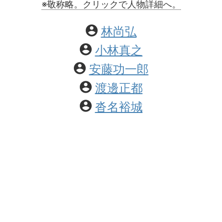
※敬称略。クリックで人物詳細へ。
林尚弘
小林真之
安藤功一郎
渡邊正都
沓名裕城