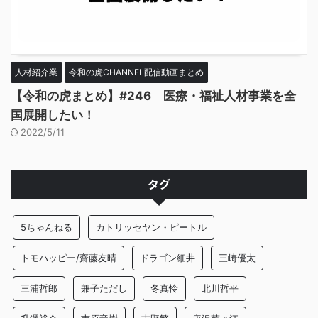
人材紹介業
令和の虎CHANNEL配信動画まとめ
【令和の虎まとめ】#246 医療・福祉人材事業を全
国展開したい！
2022/5/11
タグ
5ちゃんねる
カトリッセヤン・ピートル
トモハッピー/齋藤友晴
ドラゴン細井
三崎優太
三浦哲郎
兼子ただし
冬真怜
北川哲平