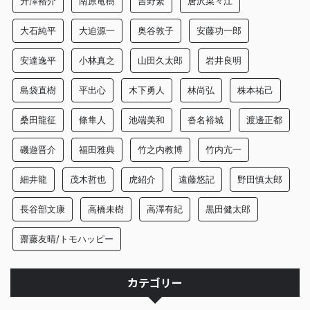
升澤裕介
南原竜樹
吉野繁
唐沢菜々江
大石純平
大迫源一
奥谷敦子
安藤功一郎
安達逸平
小林真之
山田久太郎
岩井良明
島袋直樹
平出心
木下勇人
林尚弘
株本祐己
桑田龍征
條隼人
池端美和
沓名裕城
渡邊正都
磯遊晋介
福田雅典
竹之内教博
竹内亢一
細井龍
茂木哲也
虎紹介
遠藤悠記
野田慎太郎
長谷部文康
高橋未樹
高澤有紀
黒田健太郎
齋藤友晴/トモハッピー
カテゴリー