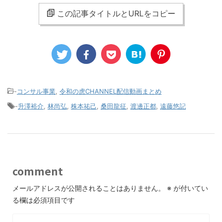
この記事タイトルとURLをコピー
-
コンサル事業
,
令和の虎CHANNEL配信動画まとめ
-
升澤裕介
,
林尚弘
,
株本祐己
,
桑田龍征
,
渡邊正都
,
遠藤悠記
comment
メールアドレスが公開されることはありません。
※
が付いてい
る欄は必須項目です