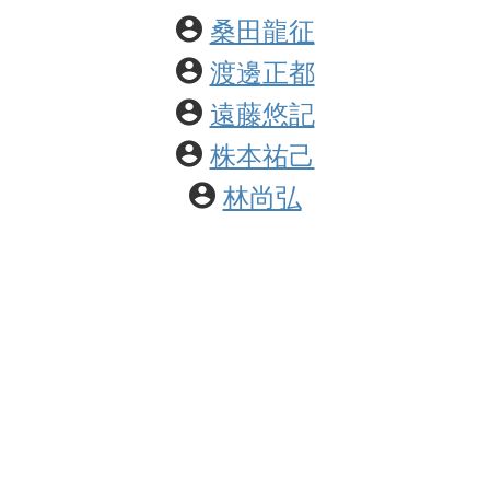
桑田龍征
渡邊正都
遠藤悠記
株本祐己
林尚弘