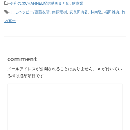
-
令和の虎CHANNEL配信動画まとめ
,
飲食業
-
トモハッピー/齋藤友晴
,
南原竜樹
,
安良田有香
,
林尚弘
,
福田雅典
,
竹
内亢一
comment
メールアドレスが公開されることはありません。
※
が付いてい
る欄は必須項目です