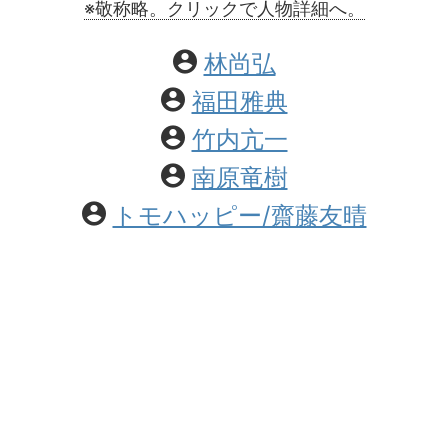
※敬称略。クリックで人物詳細へ。
林尚弘
福田雅典
竹内亢一
南原竜樹
トモハッピー/齋藤友晴