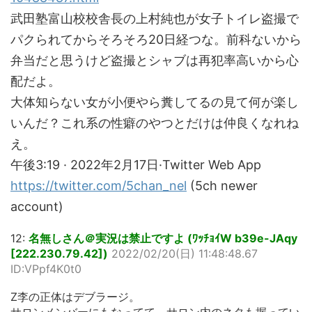
武田塾富山校校舎長の上村純也が女子トイレ盗撮で
パクられてからそろそろ20日経つな。前科ないから
弁当だと思うけど盗撮とシャブは再犯率高いから心
配だよ。
大体知らない女が小便やら糞してるの見て何が楽し
いんだ？これ系の性癖のやつとだけは仲良くなれね
え。
午後3:19 · 2022年2月17日·Twitter Web App
https://twitter.com/5chan_nel
(5ch newer
account)
12:
名無しさん＠実況は禁止ですよ (ﾜｯﾁｮｲW b39e-JAqy
[222.230.79.42])
2022/02/20(日) 11:48:48.67
ID:VPpf4K0t0
Z李の正体はデブラージ。