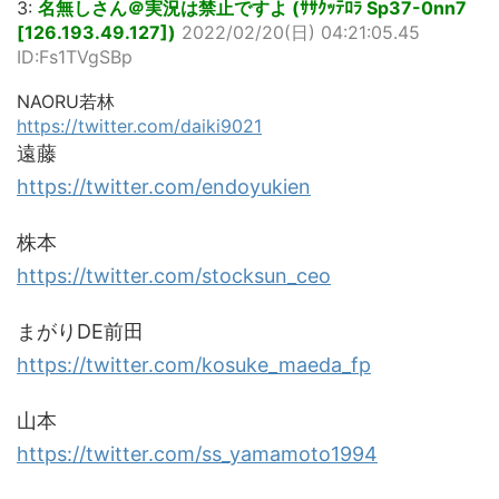
3:
名無しさん＠実況は禁止ですよ (ｻｻｸｯﾃﾛﾗ Sp37-0nn7
[126.193.49.127])
2022/02/20(日) 04:21:05.45
ID:Fs1TVgSBp
NAORU若林
https://twitter.com/daiki9021
遠藤
https://twitter.com/endoyukien
株本
https://twitter.com/stocksun_ceo
まがりDE前田
https://twitter.com/kosuke_maeda_fp
山本
https://twitter.com/ss_yamamoto1994