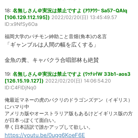
18:
名無しさん＠実況は禁止ですよ (ｱｳｱｳｳｰ Sa57-QAlq
[106.129.112.195])
2022/02/20(日) 13:45:49.57
ID:x9NfSy6Oa
福岡大学のパチモン紳助こと音畑(角本)の名言
「ギャンブルは人間の幅を広くする」
金魚の糞、キャバクラ合唱部林も絶賛
19:
名無しさん＠実況は禁止ですよ (ﾜｯﾁｮｲW 33b1-aos3
[126.15.19.127])
2022/02/20(日) 14:06:54.20
ID:C4FIDjNq0
俺最近マネーの虎のパクリのドラゴンズデン（イギリス）
にハマり中
アメリカ版やオーストラリア版もあるけどイギリス版の方
が日本っぽくて面白い。
早く日本語訳で誰かアップして欲しい。
https://youtu.be/0ugg6KoeF6E