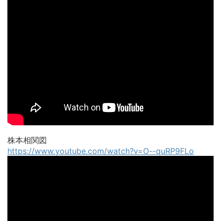
株本相関図
https://www.youtube.com/watch?v=O--quRP9FLo