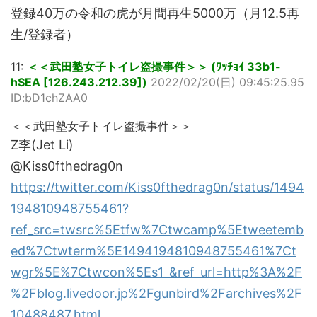
登録40万の令和の虎が月間再生5000万（月12.5再
生/登録者）
11:
＜＜武田塾女子トイレ盗撮事件＞＞ (ﾜｯﾁｮｲ 33b1-
hSEA [126.243.212.39])
2022/02/20(日) 09:45:25.95
ID:bD1chZAA0
＜＜武田塾女子トイレ盗撮事件＞＞
Z李(Jet Li)
@Kiss0fthedrag0n
https://twitter.com/Kiss0fthedrag0n/status/1494
194810948755461?
ref_src=twsrc%5Etfw%7Ctwcamp%5Etweetemb
ed%7Ctwterm%5E1494194810948755461%7Ct
wgr%5E%7Ctwcon%5Es1_&ref_url=http%3A%2F
%2Fblog.livedoor.jp%2Fgunbird%2Farchives%2F
10488487.html