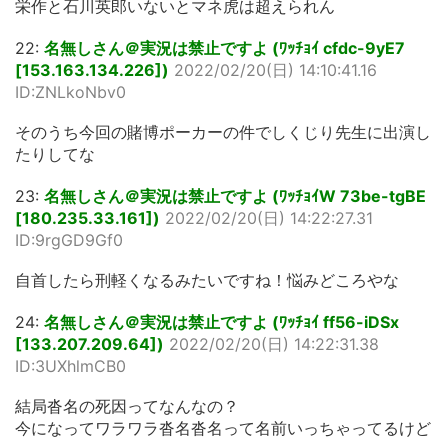
栄作と石川英郎いないとマネ虎は超えられん
22:
名無しさん＠実況は禁止ですよ (ﾜｯﾁｮｲ cfdc-9yE7
[153.163.134.226])
2022/02/20(日) 14:10:41.16
ID:ZNLkoNbv0
そのうち今回の賭博ポーカーの件でしくじり先生に出演し
たりしてな
23:
名無しさん＠実況は禁止ですよ (ﾜｯﾁｮｲW 73be-tgBE
[180.235.33.161])
2022/02/20(日) 14:22:27.31
ID:9rgGD9Gf0
自首したら刑軽くなるみたいですね！悩みどころやな
24:
名無しさん＠実況は禁止ですよ (ﾜｯﾁｮｲ ff56-iDSx
[133.207.209.64])
2022/02/20(日) 14:22:31.38
ID:3UXhlmCB0
結局沓名の死因ってなんなの？
今になってワラワラ沓名沓名って名前いっちゃってるけど