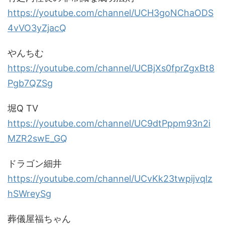
https://youtube.com/channel/UCH3goNChaODS
4vVO3yZjacQ
やんちむ
https://youtube.com/channel/UCBjXs0fprZgxBt8
Pgb7QZSg
堀Q TV
https://youtube.com/channel/UC9dtPppm93n2i
MZR2swE_GQ
ドラゴン細井
https://youtube.com/channel/UCvKk23twpijvqlz
hSWreySg
葬儀屋福ちゃん