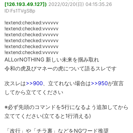
[126.193.49.127])
2022/02/20(日) 04:15:35.26
ID:Fs1TVgSBp
!extend:checked:vvvvvv
!extend:checked:vvvvvv
!extend:checked:vvvvvv
!extend:checked:vvvvvv
!extend:checked:vvvvvv
!extend:checked:vvvvvv
ALLorNOTHING 新しい未来を掴み取れ
令和の虎及びマネーの虎について語るスレです
次スレは
>>900
、立てれない場合は
>>950
が宣言
してから立ててください
※必ず先頭のコマンドを5行になるよう追加してから
立ててください(立てると1行消える)
「改行」や「チラ裏」などをNGワード推奨