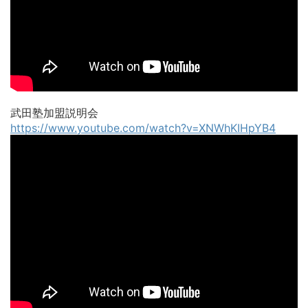
武田塾加盟説明会
https://www.youtube.com/watch?v=XNWhKIHpYB4