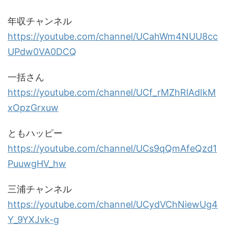
年収チャンネル
https://youtube.com/channel/UCahWm4NUU8cc
UPdw0VA0DCQ
一括さん
https://youtube.com/channel/UCf_rMZhRlAdIkM
xOpzGrxuw
ともハッピー
https://youtube.com/channel/UCs9qQmAfeQzd1
PuuwgHV_hw
三浦チャンネル
https://youtube.com/channel/UCydVChNiewUg4
Y_9YXJvk-g