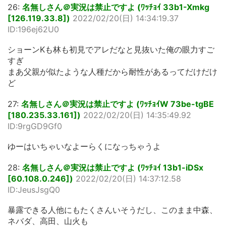
26:
名無しさん＠実況は禁止ですよ (ﾜｯﾁｮｲ 33b1-Xmkg
[126.119.33.8])
2022/02/20(日) 14:34:19.37
ID:196ej62U0
ショーンKも林も初見でアレだなと見抜いた俺の眼力すご
すぎ
まあ父親が似たような人種だから耐性があるってだけだけ
ど
27:
名無しさん＠実況は禁止ですよ (ﾜｯﾁｮｲW 73be-tgBE
[180.235.33.161])
2022/02/20(日) 14:35:49.92
ID:9rgGD9Gf0
ゆーはいちゃいなよーらくになっちゃうよ
28:
名無しさん＠実況は禁止ですよ (ﾜｯﾁｮｲ 13b1-iDSx
[60.108.0.246])
2022/02/20(日) 14:37:12.58
ID:JeusJsgQ0
暴露できる人他にもたくさんいそうだし、このまま中森、
ネバダ、高田、山火も