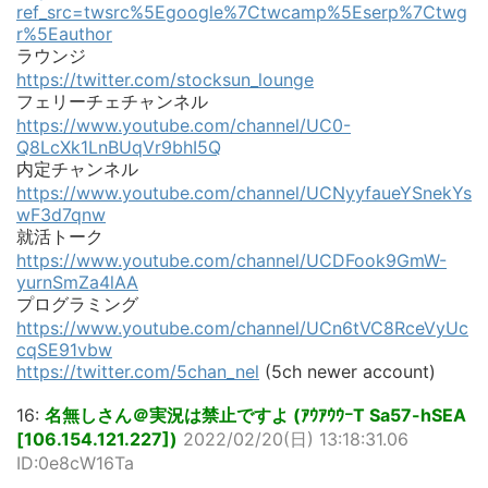
ref_src=twsrc%5Egoogle%7Ctwcamp%5Eserp%7Ctwg
r%5Eauthor
ラウンジ
https://twitter.com/stocksun_lounge
フェリーチェチャンネル
https://www.youtube.com/channel/UC0-
Q8LcXk1LnBUqVr9bhI5Q
内定チャンネル
https://www.youtube.com/channel/UCNyyfaueYSnekYs
wF3d7qnw
就活トーク
https://www.youtube.com/channel/UCDFook9GmW-
yurnSmZa4lAA
プログラミング
https://www.youtube.com/channel/UCn6tVC8RceVyUc
cqSE91vbw
https://twitter.com/5chan_nel
(5ch newer account)
16:
名無しさん＠実況は禁止ですよ (ｱｳｱｳｳｰT Sa57-hSEA
[106.154.121.227])
2022/02/20(日) 13:18:31.06
ID:0e8cW16Ta