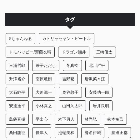
タグ
5ちゃんねる
カトリッセヤン・ピートル
トモハッピー/齋藤友晴
ドラゴン細井
三崎優太
三浦哲郎
兼子ただし
冬真怜
北川哲平
升澤裕介
南原竜樹
吉野繁
唐沢菜々江
大石純平
大迫源一
奥谷敦子
安藤功一郎
安達逸平
小林真之
山田久太郎
岩井良明
島袋直樹
平出心
木下勇人
林尚弘
株本祐己
桑田龍征
條隼人
池端美和
沓名裕城
渡邊正都