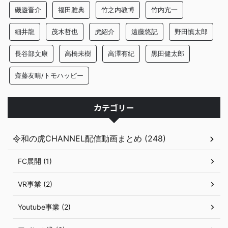
磯遊晋介
福田雅典
竹之内教博
竹内亢一
細井龍
茂木哲也
虎紹介
遠藤悠記
野田慎太郎
長谷部文康
高橋未樹
高澤有紀
黒田健太郎
齋藤友晴/トモハッピー
カテゴリー
令和の虎CHANNEL配信動画まとめ (248)
FC展開 (1)
VR事業 (2)
Youtube事業 (2)