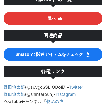
一覧へ
関連商品
amazonで関連アイテムをチェック
各種リンク
野田慎太郎
(@s6vgcSSL1ODoIi7)-
Twitter
野田慎太郎
(@shintaroun)-
Instagram
YouTubeチャンネル「
物流の虎
」