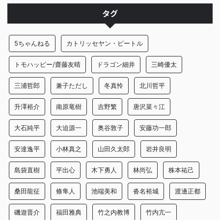
タグ
5ちゃんねる
カトリッセヤン・ピートル
トモハッピー/齋藤友晴
ドラゴン細井
三崎優太
三浦哲郎
兼子ただし
冬真怜
北川哲平
升澤裕介
南原竜樹
吉野繁
唐沢菜々江
大石純平
大迫源一
奥谷敦子
安藤功一郎
安達逸平
小林真之
山田久太郎
岩井良明
島袋直樹
平出心
木下勇人
林尚弘
株本祐己
桑田龍征
條隼人
池端美和
沓名裕城
渡邊正都
磯遊晋介
福田雅典
竹之内教博
竹内亢一