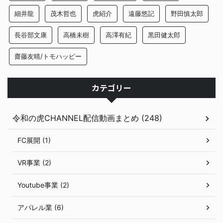
細井龍
茂木哲也
虎紹介
遠藤悠記
野田慎太郎
長谷部文康
高橋未樹
高澤有紀
黒田健太郎
齋藤友晴/トモハッピー
カテゴリー
令和の虎CHANNEL配信動画まとめ (248)
FC展開 (1)
VR事業 (2)
Youtube事業 (2)
アパレル業 (6)