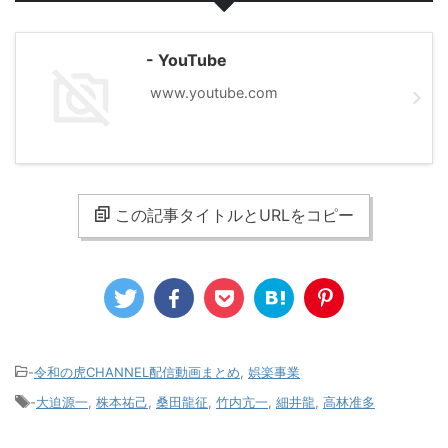
- YouTube
www.youtube.com
この記事タイトルとURLをコピー
-
令和の虎CHANNEL配信動画まとめ
,
娯楽事業
-
大迫源一
,
株本祐己
,
桑田龍征
,
竹内亢一
,
細井龍
,
高林准多