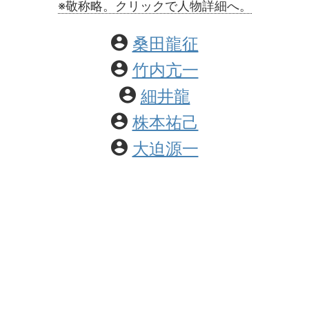
※敬称略。クリックで人物詳細へ。
桑田龍征
竹内亢一
細井龍
株本祐己
大迫源一