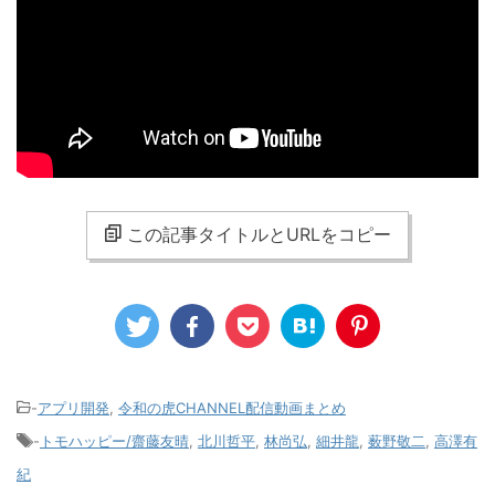
この記事タイトルとURLをコピー
-
アプリ開発
,
令和の虎CHANNEL配信動画まとめ
-
トモハッピー/齋藤友晴
,
北川哲平
,
林尚弘
,
細井龍
,
薮野敬二
,
高澤有
紀