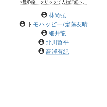
※敬称略。クリックで人物詳細へ。
林尚弘
ト
モハッピー/齋藤友晴
細井龍
北川哲平
高澤有紀