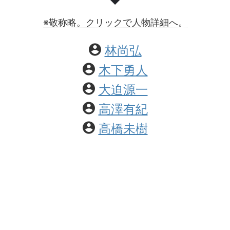
※敬称略。クリックで人物詳細へ。
林尚弘
木下勇人
大迫源一
高澤有紀
高橋未樹