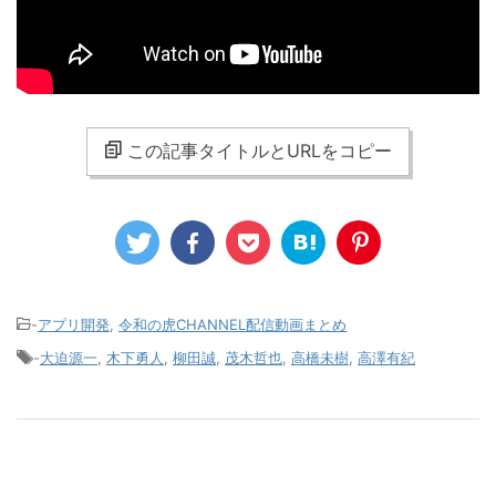
この記事タイトルとURLをコピー
-
アプリ開発
,
令和の虎CHANNEL配信動画まとめ
-
大迫源一
,
木下勇人
,
柳田誠
,
茂木哲也
,
高橋未樹
,
高澤有紀