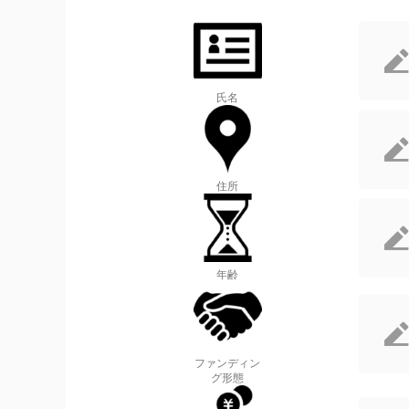
氏名
住所
年齢
ファンディン
グ形態