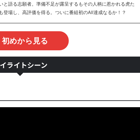
いと語る志願者。準備不足が露呈するもその人柄に惹かれる虎た
登場し、高評価を得る。ついに番組初のAll達成なるか！？
初めから見る
イライトシーン