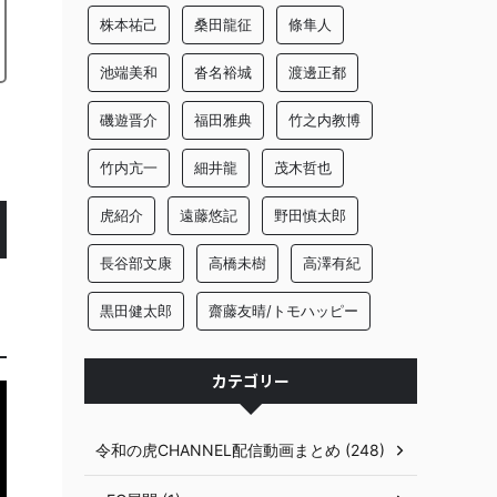
株本祐己
桑田龍征
條隼人
池端美和
沓名裕城
渡邊正都
磯遊晋介
福田雅典
竹之内教博
竹内亢一
細井龍
茂木哲也
虎紹介
遠藤悠記
野田慎太郎
長谷部文康
高橋未樹
高澤有紀
黒田健太郎
齋藤友晴/トモハッピー
カテゴリー
令和の虎CHANNEL配信動画まとめ (248)