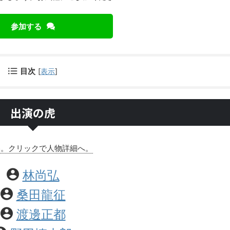
参加する
目次
[
表示
]
出演の虎
略。クリックで人物詳細へ。
林尚弘
桑田龍征
渡邊正都