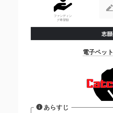
ファンディン
グ希望額
志願
電子ペッ
あらすじ