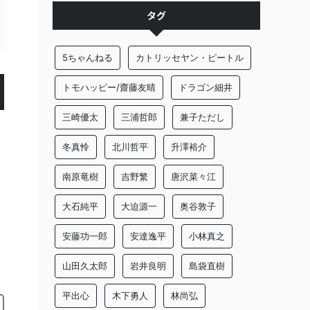
タグ
5ちゃんねる
カトリッセヤン・ピートル
トモハッピー/齋藤友晴
ドラゴン細井
三崎優太
三浦哲郎
兼子ただし
冬真怜
北川哲平
升澤裕介
南原竜樹
吉野繁
唐沢菜々江
大石純平
大迫源一
奥谷敦子
安藤功一郎
安達逸平
小林真之
山田久太郎
岩井良明
島袋直樹
平出心
木下勇人
林尚弘